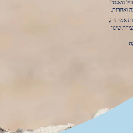
יל השנטי",
בה ואחרות.
ות אמיתית,
צירת שינוי
נָה