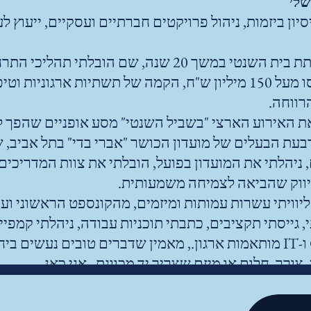
של
י
נות ניסיון ביזמות, ניהול פרויקטים חברתיים ועסקיים, ייע
ניהלתי את עמותת בית השנטי במשך 20 שנה, שם 
קמפיינים שגייסו מעל 150 מיליון ש"ח, הקמה של תשתיות א
רווחה.
ת האירוע הארצי "בשביל השנטי" מסע אופניים שהפך לא
,
ניהלתי את המועדון בפועל, הובלתי את צוות המדריכים,
ווק שהביאה לצמיחה משמעותית.
וויתי עשרות עמותות ומיזמים, מהקונספט הראשוני ועד
י, גייסתי תקציבים, כתבתי תוכניות עבודה, ניהלתי קמפי
 צורך, חלום או מיזם שצריך יד מכוונת, אני כאן.