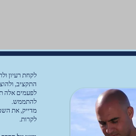
סטרטגי לעמותות
 חברתיים
לקחת רעיון ול
התקציב, ולהוצי
לפעמים אלה תה
להתממש.
מדייק, את השפה
לקרות.