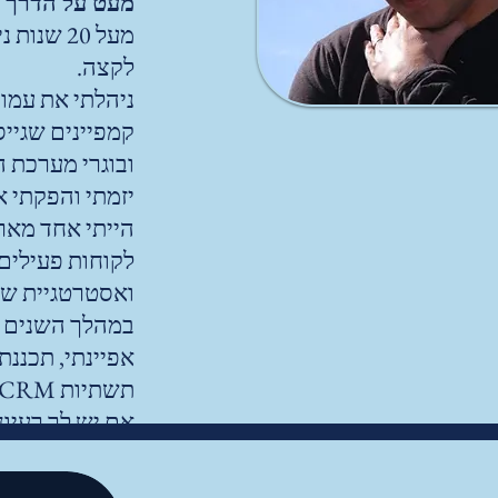
מעט על הדרך 
מעל 20 ש
לקצה.
ובוגרי מערכת ה
יזמתי והפקתי א
לקוחות פעילים
ואסטרטגיית שי
במהלך השנים לי
אפיינתי, תכננת
תשתיות CRM ו-IT מותאמות ארגון., מאמין שדברים טובים נעשים ביחד, מתוך כוונה ומתוך בחירה בטוב.
אם יש לך רעיון,