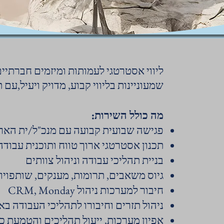
ליווי אסטרטגי לעמותות ומיזמים חברתיים
שמעוניינות בליווי קבוע, מדויק ויעיל,עם
מה כולל השירות:
פגישה שבועית קבועה עם מנכ"ל/ית הארג
תכנון אסטרטגי ארוך טווח ותוכנית עבודה
בניית תהליכי עבודה וניהול צוותים
גיוס משאבים, תרומות, מענקים, שותפויו
חיבור למערכות ניהול CRM, Monday
ניהול תזרים וחיבורו לתהליכי העבודה באר
אפיון מערכות, ייעול תהליכים והטמעת כל