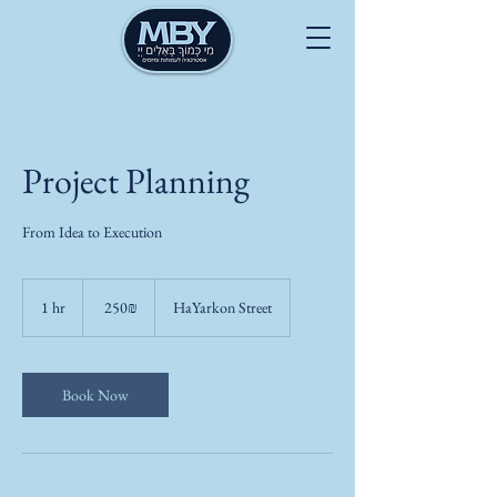
Project Planning
From Idea to Execution
250
שקלים
1 hr
1
‏250 ‏₪
HaYarkon Street
חדשים
h
Book Now